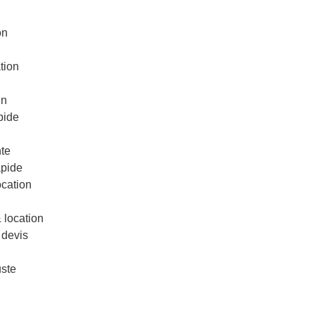
on
tion
in
pide
te
apide
ocation
& location
 devis
uste