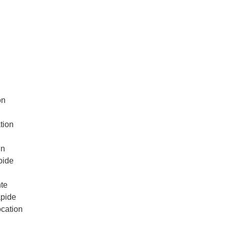
on
tion
in
pide
te
apide
ocation