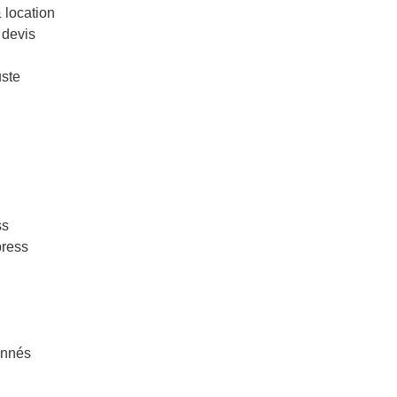
& location
 devis
uste
ss
press
onnés