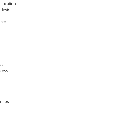
& location
 devis
uste
ss
press
onnés