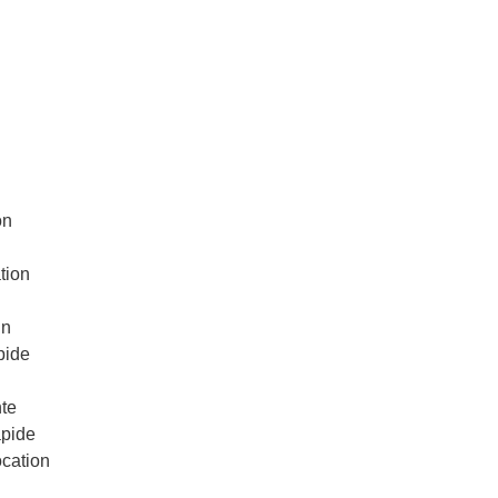
on
tion
in
pide
te
apide
ocation