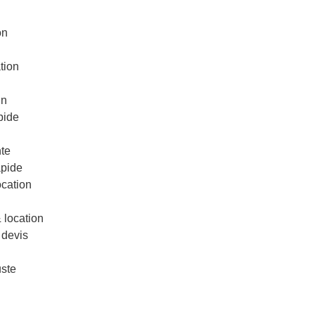
on
tion
in
pide
te
apide
ocation
& location
 devis
uste