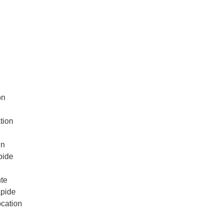
on
tion
in
pide
te
apide
ocation