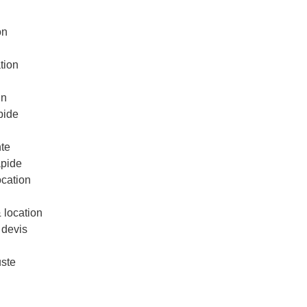
on
tion
in
pide
te
apide
ocation
& location
 devis
uste