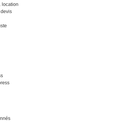
& location
 devis
uste
ss
press
onnés